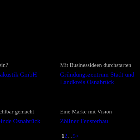
ein?
Mit Businessideen durchstarten
akustik GmbH
Gründungszentrum Stadt und
Landkreis Osnabrück
ichtbar gemacht
Eine Marke mit Vision
nde Osnabrück
Zöllner Fensterbau
1
2
…
5
>