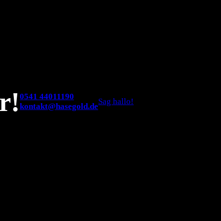
r!
0541 44011190
Sag hallo!
kontakt@hasegold.de