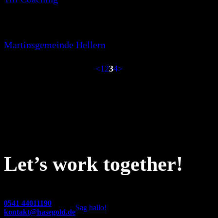
Martinsgemeinde Hellern
<
1
2
3
4
>
Let’s work together!
0541 44011190
Sag hallo!
kontakt@hasegold.de