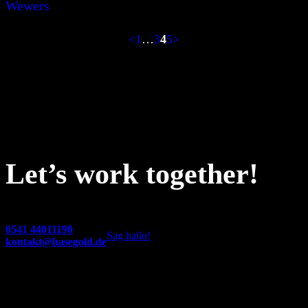
Wewers
<
1
…
3
4
5
>
Let’s work together!
0541 44011190
Sag hallo!
kontakt@hasegold.de